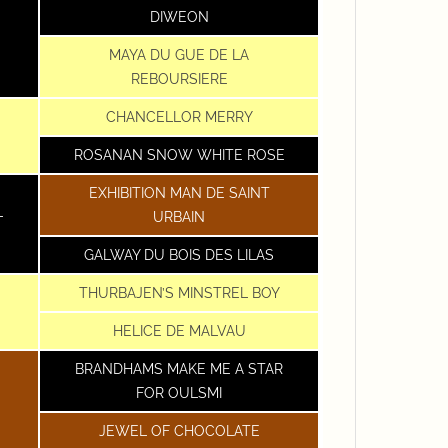
DIWEON
MAYA DU GUE DE LA
REBOURSIERE
CHANCELLOR MERRY
ROSANAN SNOW WHITE ROSE
EXHIBITION MAN DE SAINT
L
URBAIN
GALWAY DU BOIS DES LILAS
THURBAJEN’S MINSTREL BOY
HELICE DE MALVAU
BRANDHAMS MAKE ME A STAR
FOR OULSMI
JEWEL OF CHOCOLATE