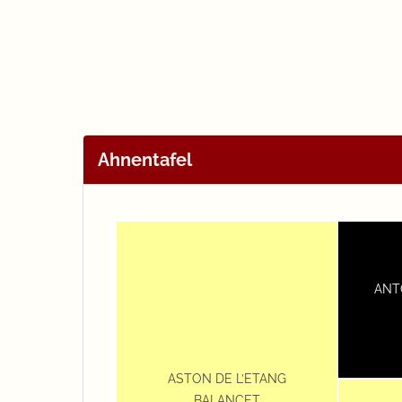
Ahnentafel
ANT
ASTON DE L’ETANG
BALANCET