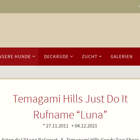
NSERE HUNDE
DECKRÜDE
ZUCHT
GALERIEN
Temagami Hills Just Do It
Rufname “Luna”
* 27.11.2011 + 04.12.2021
Aston de L’Etang Balancet X Temagami Hills Goody Two Shoes