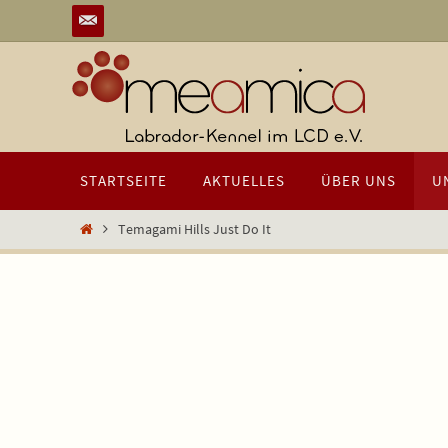
Zum
Inhalt
springen
Zum
STARTSEITE
AKTUELLES
ÜBER UNS
U
Inhalt
springen
Start
Temagami Hills Just Do It